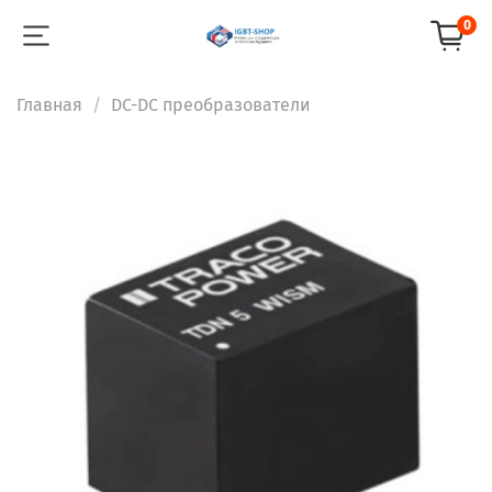
0
Главная
DC-DC преобразователи