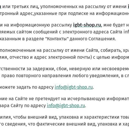
или третьих лиц, уполномоченных на рассылку от имени
u
тронный адрес,указанные при подписке на информационн
ски на информационную рассылку
, мне будет
igbt-shop.ru
вляемых сайтом сообщений с электронного адреса Сайта in
азанным в разделе "Контакты" данного Соглашения.
полномоченным на рассылку от имени Сайта, собирать, х
мя, отчество и адрес электронной почты) с целью информ
ветственности за задержки, сбои, неверную или несвоевре
й право повторного направления любого уведомления, в с
можете задать по адресу
info@igbt-shop.ru
.
ание на Сайте не претендует на исчерпывающую информат
вара Сайту по адресу
info@igbt-shop.ru
.
 усилия, чтобы внешний вид, упаковка и характеристики т
о сведения, что фактические внешний вид, упаковка и хар