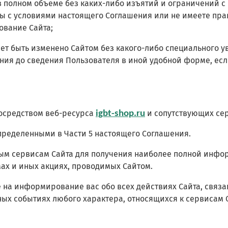
 полном объеме без каких-либо изъятий и ограничений с
ны с условиями настоящего Соглашения или не имеете пра
ование Сайта;
ожет быть изменено Сайтом без какого-либо специального 
ения до сведения Пользователя в иной удобной форме, ес
 посредством веб-ресурса
и сопутствующих се
igbt-shop.ru
определенными в Части 5 настоящего Соглашения.
нным сервисам Сайта для получения наиболее полной инфо
мах и иных акциях, проводимых Сайтом.
е на информирование вас обо всех действиях Сайта, связа
иных событиях любого характера, относящихся к сервисам 