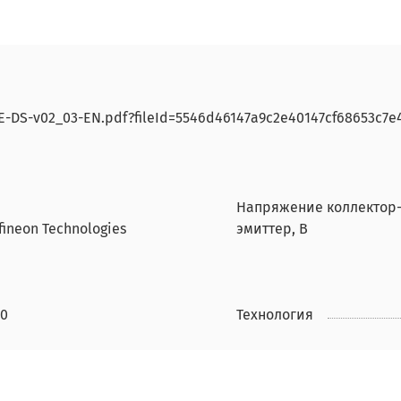
3E-DS-v02_03-EN.pdf?fileId=5546d46147a9c2e40147cf68653c7e
Напряжение коллектор
fineon Technologies
эмиттер, В
00
Технология