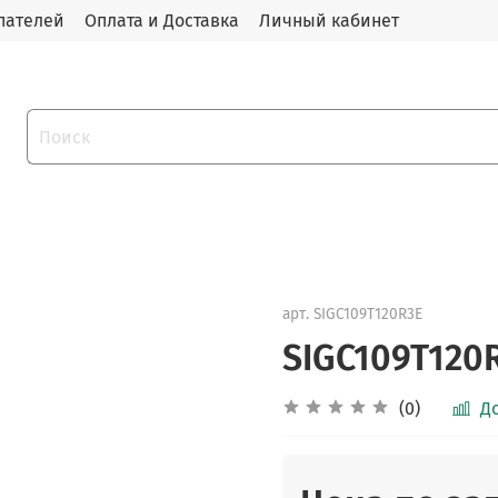
пателей
Оплата и Доставка
Личный кабинет
арт.
SIGC109T120R3E
SIGC109T120
(0)
Д