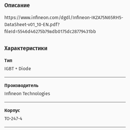
Описание
https://www.infineon.com/dgdl/Infineon-IKZA75N65RH5-
DataSheet-v01_10-EN.pdf?
fileId=5546d46275b79adb0175dc28779431bb
Характеристики
Тип
IGBT + Diode
Производитель
Infineon Technologies
Корпус
TO-247-4