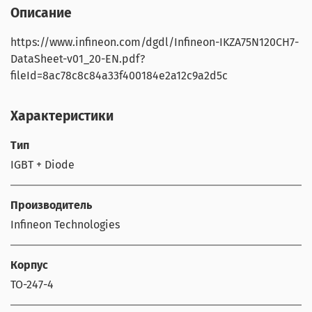
Описание
https://www.infineon.com/dgdl/Infineon-IKZA75N120CH7-
DataSheet-v01_20-EN.pdf?
fileId=8ac78c8c84a33f400184e2a12c9a2d5c
Характеристики
Тип
IGBT + Diode
Производитель
Infineon Technologies
Корпус
TO-247-4