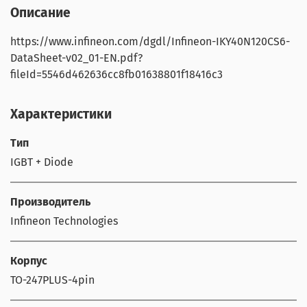
Описание
https://www.infineon.com/dgdl/Infineon-IKY40N120CS6-
DataSheet-v02_01-EN.pdf?
fileId=5546d462636cc8fb01638801f18416c3
Характеристики
Тип
IGBT + Diode
Производитель
Infineon Technologies
Корпус
TO-247PLUS-4pin