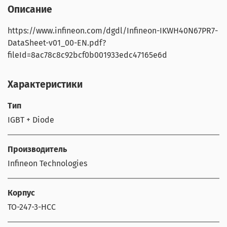
Описание
https://www.infineon.com/dgdl/Infineon-IKWH40N67PR7-
DataSheet-v01_00-EN.pdf?
fileId=8ac78c8c92bcf0b001933edc47165e6d
Характеристики
Тип
IGBT + Diode
Производитель
Infineon Technologies
Корпус
TO-247-3-HCC