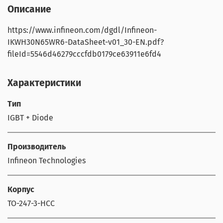
Описание
https://www.infineon.com/dgdl/Infineon-
IKWH30N65WR6-DataSheet-v01_30-EN.pdf?
fileId=5546d46279cccfdb0179ce63911e6fd4
Характеристики
Тип
IGBT + Diode
Производитель
Infineon Technologies
Корпус
TO-247-3-HCC