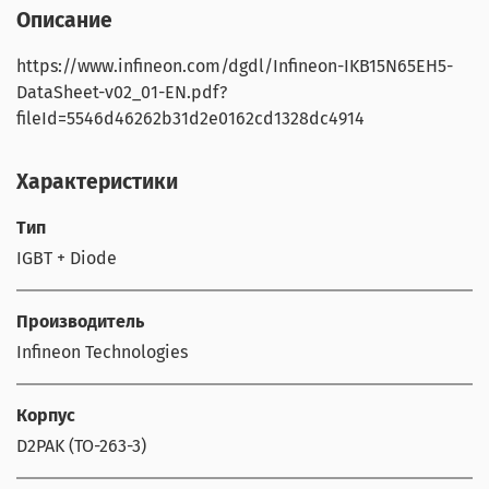
Описание
https://www.infineon.com/dgdl/Infineon-IKB15N65EH5-
DataSheet-v02_01-EN.pdf?
fileId=5546d46262b31d2e0162cd1328dc4914
Характеристики
Тип
IGBT + Diode
Производитель
Infineon Technologies
Корпус
D2PAK (TO-263-3)