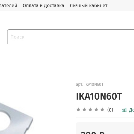
пателей
Оплата и Доставка
Личный кабинет
арт.
IKA10N60T
IKA10N60T
(0)
Д