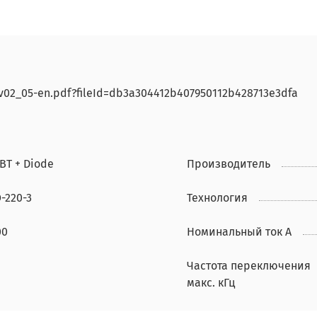
-v02_05-en.pdf?fileId=db3a304412b407950112b428713e3dfa
BT + Diode
Производитель
-220-3
Технология
00
Номинальный ток А
Частота переключения
макс. кГц