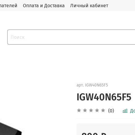
пателей
Оплата и Доставка
Личный кабинет
арт.
IGW40N65F5
IGW40N65F5
(0)
Д