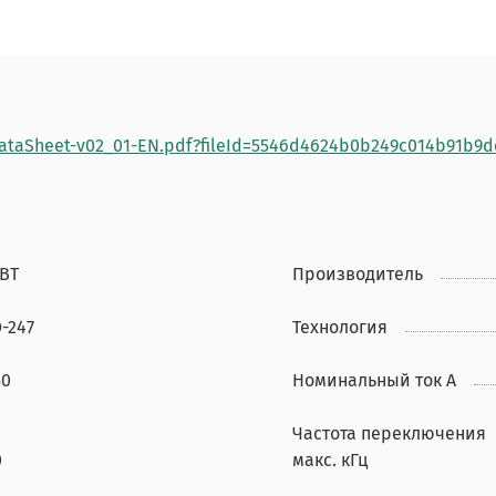
DataSheet-v02_01-EN.pdf?fileId=5546d4624b0b249c014b91b9d
GBT
Производитель
-247
Технология
50
Номинальный ток А
Частота переключения
0
макс. кГц