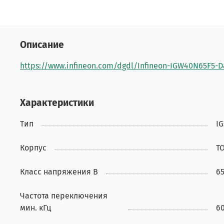
Описание
https://www.infineon.com/dgdl/Infineon-IGW40N65F5-
Характеристики
Тип
I
Корпус
TO
Класс напряжения В
6
Частота переключения
мин. кГц
6