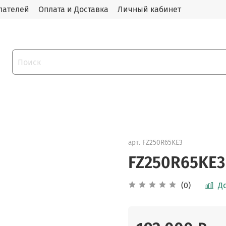
пателей
Оплата и Доставка
Личный кабинет
арт.
FZ250R65KE3
FZ250R65KE3
(0)
Д