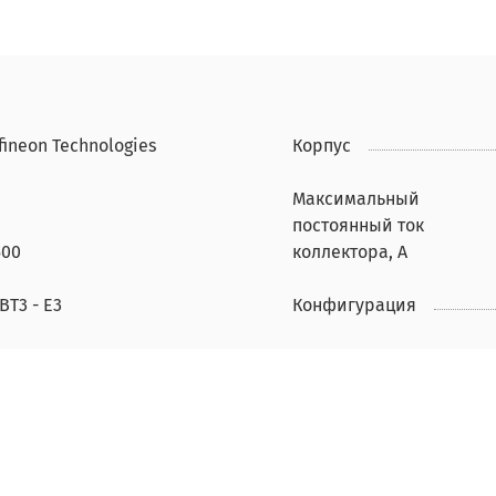
fineon Technologies
Корпус
Максимальный
постоянный ток
500
коллектора, А
BT3 - E3
Конфигурация