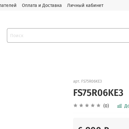
пателей
Оплата и Доставка
Личный кабинет
арт.
FS75R06KE3
FS75R06KE3
(0)
Д