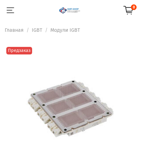
0
Главная
IGBT
Модули IGBT
Предзаказ