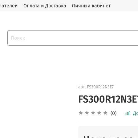
пателей
Оплата и Доставка
Личный кабинет
арт.
FS300R12N3E7
FS300R12N3E
(0)
Д