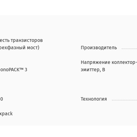
есть транзисторов
трехфазный мост)
Производитель
Напряжение коллектор
conoPACK™ 3
эмиттер, В
00
Технология
ixpack