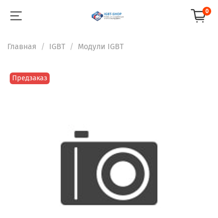
0
Главная
IGBT
Модули IGBT
Предзаказ