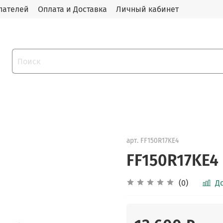
пателей
Оплата и Доставка
Личный кабинет
арт.
FF150R17KE4
FF150R17KE4
(0)
Д