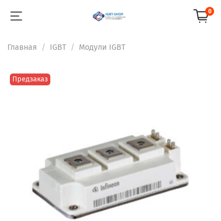
0
Главная
IGBT
Модули IGBT
Предзаказ