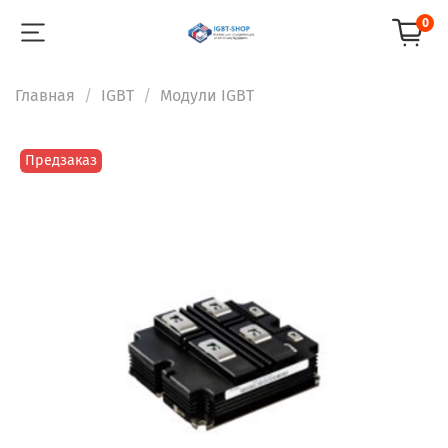
0
Главная
IGBT
Модули IGBT
Предзаказ