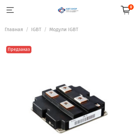
0
Главная
IGBT
Модули IGBT
Предзаказ