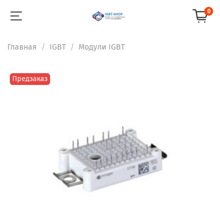
0
Главная
IGBT
Модули IGBT
Предзаказ