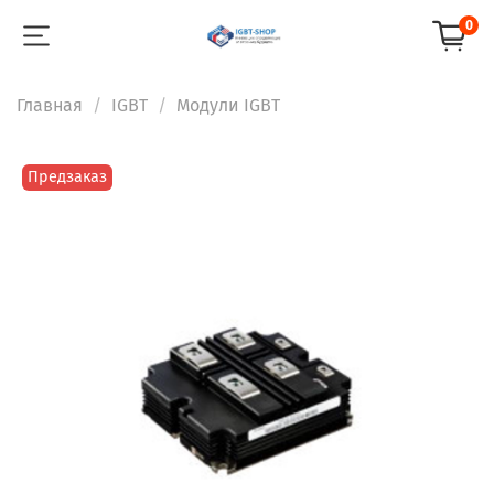
0
Главная
IGBT
Модули IGBT
Предзаказ